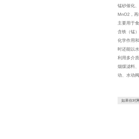
锰砂催化、
MnO2，
主要用于
含铁（锰
化学作用
时还能以
利用多介
烟煤滤料
动、水动阀
如果你对