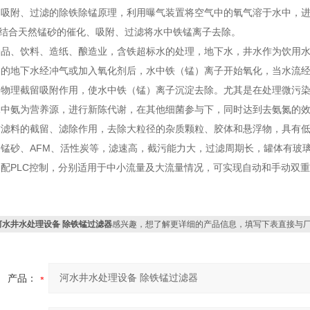
吸附、过滤的除铁除锰原理，利用曝气装置将空气中的氧气溶于水中，进而将水中
再结合天然锰砂的催化、吸附、过滤将水中铁锰离子去除。
食品、饮料、造纸、酿造业，含铁超标水的处理，地下水，井水作为饮用
）的地下水经冲气或加入氧化剂后，水中铁（锰）离子开始氧化，当水流
和物理截留吸附作用，使水中铁（锰）离子沉淀去除。尤其是在处理微污
水中氨为营养源，进行新陈代谢，在其他细菌参与下，同时达到去氨氮的
质滤料的截留、滤除作用，去除大粒径的杂质颗粒、胶体和悬浮物，具有
、锰砂、AFM、活性炭等，滤速高，截污能力大，过滤周期长，罐体有玻
配PLC控制，分别适用于中小流量及大流量情况，可实现自动和手动双
河水井水处理设备 除铁锰过滤器
感兴趣，想了解更详细的产品信息，填写下表直接与
产品：