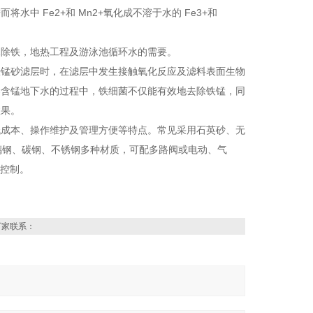
 Fe2+和 Mn2+氧化成不溶于水的 Fe3+和
水除铁，地热工程及游泳池循环水的需要。
经锰砂滤层时，在滤层中发生接触氧化反应及滤料表面生物
染含锰地下水的过程中，铁细菌不仅能有效地去除铁锰，同
效果。
低成本、操作维护及管理方便等特点。常见采用石英砂、无
璃钢、碳钢、不锈钢多种材质，可配多路阀或电动、气
重控制。
厂家联系：