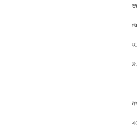
您
您
联
常
详
补