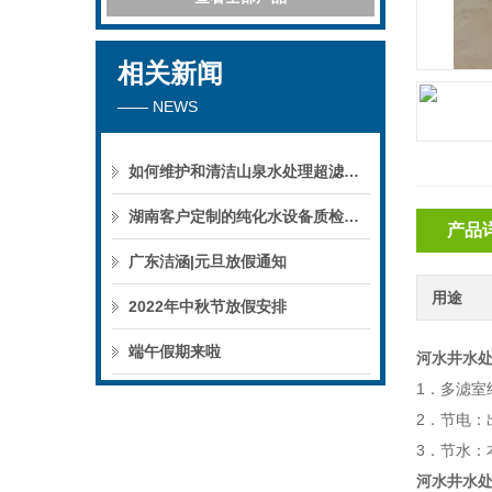
相关新闻
—— NEWS
如何维护和清洁山泉水处理超滤系统
湖南客户定制的纯化水设备质检后准备发货！
产品
广东洁涵|元旦放假通知
用途
2022年中秋节放假安排
端午假期来啦
河水井水
1．多滤
2．节电
3．节水：
河水井水