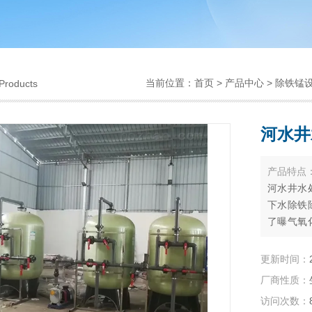
当前位置：
首页
>
产品中心
>
除铁锰
Products
河水井
产品特点
河水井水
下水除铁
了曝气氧
食品、饮
作为饮用
更新时间：
厂商性质：
访问次数：