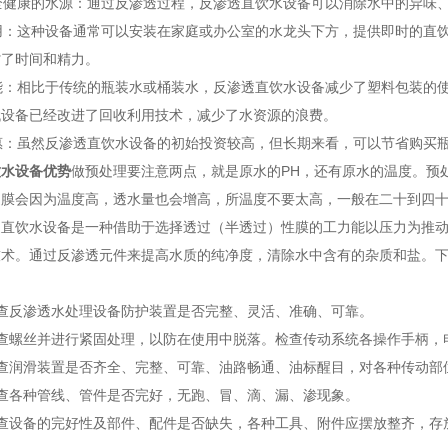
安全健康的水源：通过反渗透过程，反渗透直饮水设备可以消除水中的异味
实用：这种设备通常可以安装在家庭或办公室的水龙头下方，提供即时的直
省了时间和精力。
节能：相比于传统的瓶装水或桶装水，反渗透直饮水设备减少了塑料包装的
代设备已经改进了回收利用技术，减少了水资源的浪费。
实惠：虽然反渗透直饮水设备的初始投资较高，但长期来看，可以节省购买
饮水设备优势
做预处理要注意两点，就是原水的PH，还有原水的温度。预
透膜会因为温度高，透水量也会增高，所温度不要太高，一般在二十到四
饮水设备是一种借助于选择透过（半透过）性膜的工力能以压力为推动
技术。通过反渗透元件来提高水质的纯净度，清除水中含有的杂质和盐。
反渗透水处理设备防护装置是否完整、灵活、准确、可靠。
螺丝并进行紧固处理，以防在使用中脱落。检查传动系统各操作手柄，
润滑装置是否齐全、完整、可靠、油路畅通、油标醒目，对各种传动部
各种管线、管件是否完好，无跑、冒、滴、漏、渗现象。
设备的完好性及部件、配件是否缺失，各种工具、附件应摆放整齐，存