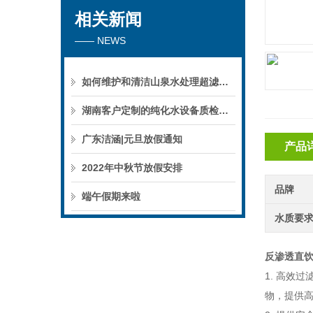
相关新闻
—— NEWS
如何维护和清洁山泉水处理超滤系统
湖南客户定制的纯化水设备质检后准备发货！
广东洁涵|元旦放假通知
产品
2022年中秋节放假安排
品牌
端午假期来啦
水质要
反渗透直
1. 高效
物，提供