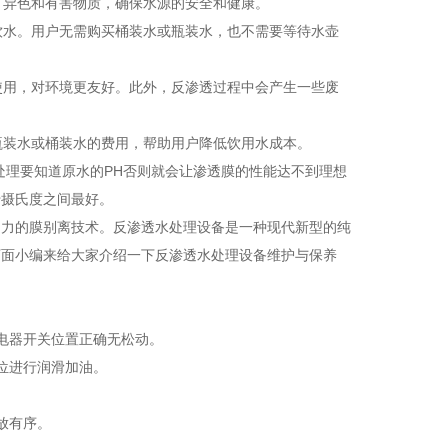
、异色和有害物质，确保水源的安全和健康。
饮水。用户无需购买桶装水或瓶装水，也不需要等待水壶
使用，对环境更友好。此外，反渗透过程中会产生一些废
瓶装水或桶装水的费用，帮助用户降低饮用水成本。
处理要知道原水的PH否则就会让渗透膜的性能达不到理想
十摄氏度之间最好。
力的膜别离技术。反渗透水处理设备是一种现代新型的纯
下面小编来给大家介绍一下反渗透水处理设备维护与保养
电器开关位置正确无松动。
位进行润滑加油。
放有序。