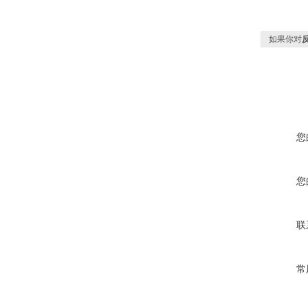
如果你对
您
您
联
常