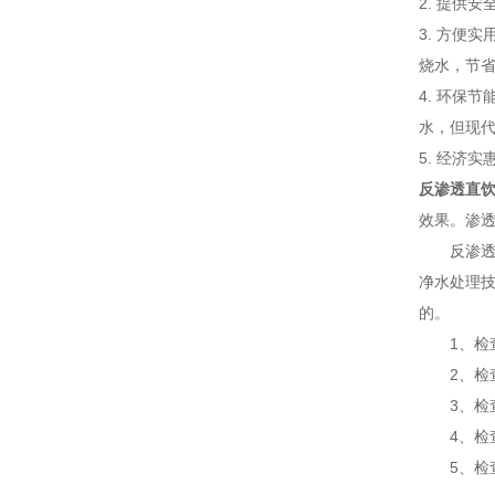
2. 提供
3. 方便
烧水，节
4. 环保
水，但现
5. 经济
反渗透直
效果。渗
反渗透直
净水处理
的。
1、检查
2、检查
3、检查
4、检查
5、检查