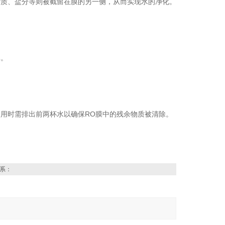
杂质、盐分等则被截留在膜的另一侧，从而实现水的净化。
率。
用时需排出前两杯水以确保RO膜中的残余物质被清除。
系：