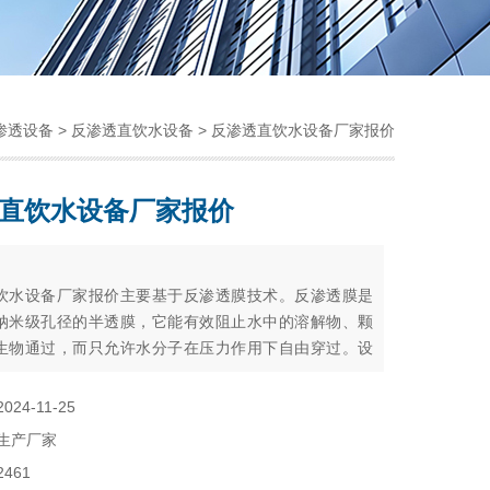
渗透设备
>
反渗透直饮水设备
> 反渗透直饮水设备厂家报价
直饮水设备厂家报价
：
饮水设备厂家报价主要基于反渗透膜技术。反渗透膜是
纳米级孔径的半透膜，它能有效阻止水中的溶解物、颗
生物通过，而只允许水分子在压力作用下自由穿过。设
，自来水首先经过预处理系统（如过滤器、活性炭
除大部分悬浮物、余氯等，然后进入反渗透膜组件。在
2024-11-25
作用下，水分子被迫通过反渗透膜，而杂质、盐分等则
生产厂家
膜的另一侧，从而实现水的净化。
2461