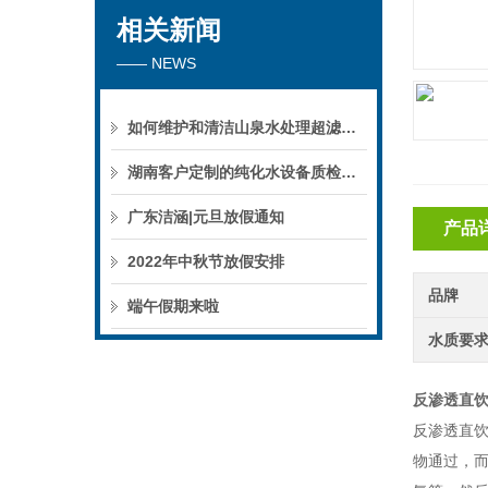
相关新闻
—— NEWS
如何维护和清洁山泉水处理超滤系统
湖南客户定制的纯化水设备质检后准备发货！
广东洁涵|元旦放假通知
产品
2022年中秋节放假安排
品牌
端午假期来啦
水质要
反渗透直
反渗透直
物通过，