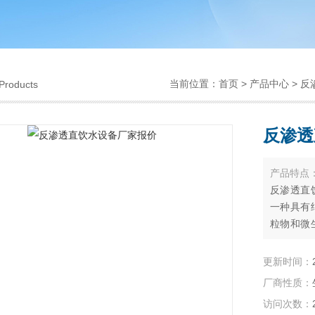
当前位置：
首页
>
产品中心
>
反
Products
反渗透
产品特点
反渗透直
一种具有
粒物和微
备工作时
等），去
更新时间：
高压泵的
厂商性质：
被截留在
访问次数：