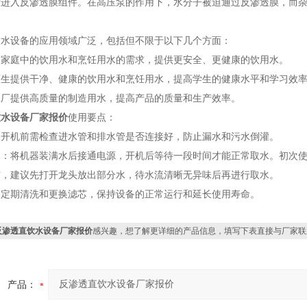
后进入反渗透膜组件。在高压泵的作用下，水分子被迫通过反渗透膜，而
：
饮水设备的应用领域广泛，包括但不限于以下几个方面：
足家庭中的饮用水和烹饪用水的需求，提供更安全、更健康的饮用水。
师生提供干净、健康的饮用水和烹饪用水，提高学生的健康水平和学习效
工厂提供高质量的制造用水，提高产品的质量和生产效率。
饮水设备厂家报价
使用要点：
：开机前需检查进水管和排水管是否连接好，防止漏水和污水倒灌。
水：将机器装满水后接通电源，开机后等待一段时间才能正常取水。初次使
前，建议先打开龙头放出部分水，待水流清晰无异味后再进行取水。
：定期清洗和更换滤芯，保持设备的正常运行和延长使用寿命。
反渗透直饮水设备厂家报价
感兴趣，想了解更详细的产品信息，填写下表直接与厂家联
产品：