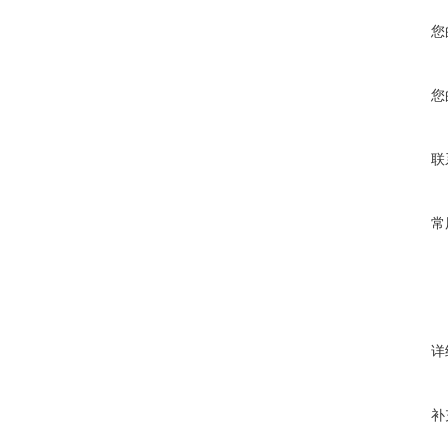
您
您
联
常
详
补