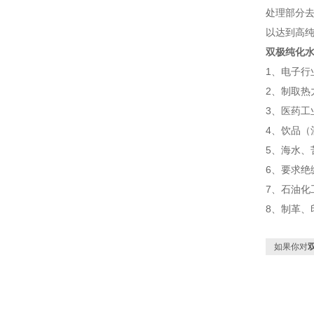
处理部分
以达到高
双极纯化
1、电子
2、制取
3、医药
4、饮品
5、海水、
6、要求
7、石油
8、制革、
如果你对