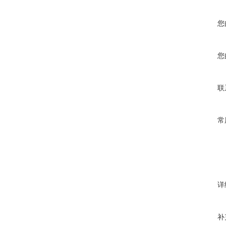
您
您
联
常
详
补