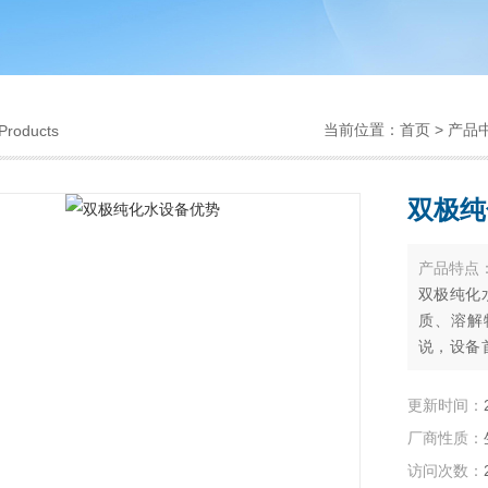
当前位置：
首页
>
产品
Products
双极纯
产品特点
双极纯化
质、溶解
说，设备
害物质，
二级反渗
更新时间：
是一种孔
厂商性质：
子通过。
访问次数：