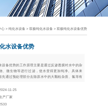
中心
>
纯化水设备
>
双极纯化水设备
> 双极纯化水设备优势
化水设备优势
：
水设备优势的工作原理主要是通过反渗透膜对水中的杂
物、微生物等进行过滤，使水变得更加纯净。具体来
首先通过预处理部分去除原水中的大颗粒杂质、氯等有
然后进入第一级反渗透系统进行初步纯化，最后进入第
透系统进行进一步纯化，以达到高纯度的水。反渗透膜
2024-11-25
径极小的过滤膜，能有效地阻挡有害物质，只允许水分
生产厂家
2533