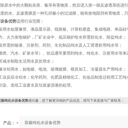
去除原水中的大颗粒杂质、氯等有害物质，然后进入第一级反渗透系统进
纯度的水。反渗透膜是一种孔径极小的过滤膜，能有效地阻挡有害物质，
水设备优势
适用行业范围：
行业用水如显像管、液晶显示器、线路板、计算机硬盘、集成电路、单晶硅
热力、火力发电锅炉，厂矿企业中、低压锅炉给水所需软化水、除盐纯水；
工业所需的输液、注射剂、药剂、生化制品纯水及人工肾透析用纯水等；
（酒类、汽水、矿泉水等）、饮品通常要用到纯水、纯化水、注射用水等来
苦咸水制取生活用水及饮用水；
绝缘冷却用水，如电镀、电池、玻璃镀膜、模具加工、冷凝器生产用纯水；
化工业反应冷却水；化学药剂、化肥及精细化工、化妆品制造过程用工艺纯
印染、造纸工业废水及垃圾渗沥液的处理。
双极纯化水设备优势
感兴趣，想了解更详细的产品信息，填写下表直接与厂家联系：
产品：