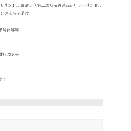
行初步纯化，最后进入第二级反渗透系统进行进一步纯化，
只允许水分子通过。
半导体等等；
进行勾兑等；
水；