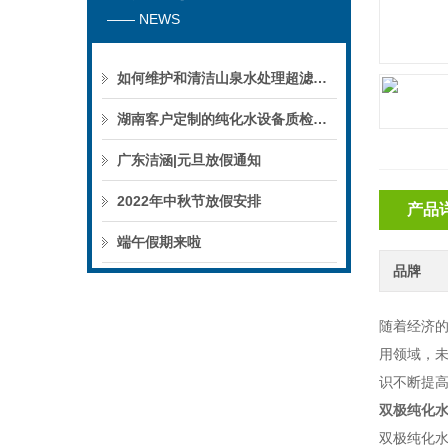
—— NEWS
如何维护和清洁山泉水处理超滤系统
湖南客户定制的纯化水设备质检后准备发货！
广东洁涵|元旦放假通知
2022年中秋节放假安排
产品
端午假期来啦
品牌
随着经济
用领域，
识不断提
双极纯化
双极纯化