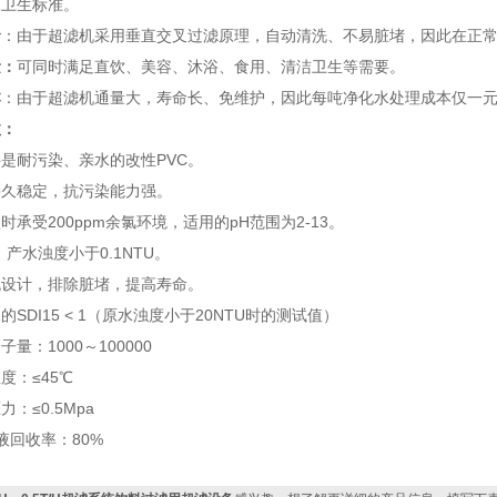
水卫生标准。
命
：由于超滤机采用垂直交叉过滤原理，自动清洗、不易脏堵，因此在正常
量：
可同时满足直饮、美容、沐浴、食用、清洁卫生等需要。
本
：由于超滤机通量大，寿命长、免维护，因此每吨净化水处理成本仅一
数：
是耐污染、亲水的改性PVC。
持久稳定，抗污染能力强。
时承受200ppm余氯环境，适用的pH范围为2-13。
，产水浊度小于0.1NTU。
流设计，排除脏堵，提高寿命。
SDI15 < 1（原水浊度小于20NTU时的测试值）
量：1000～100000
度：≤45℃
：≤0.5Mpa
液回收率：80%