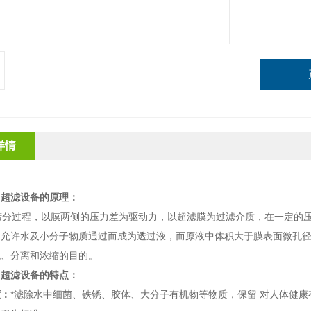
详情
用超滤设备
的原理：
筛分过程，以膜两侧的压力差为驱动力，以超滤膜为过滤介质，在一定的
只允许水及
小分子
物质通过而成为透过液，而原液中体积大于膜表面微孔
化
、
分离
和
浓缩
的目的。
用超滤设备
的特点：
度：
*滤除水中细菌、铁锈、胶体、大分子有机物等物质，保留 对人体健