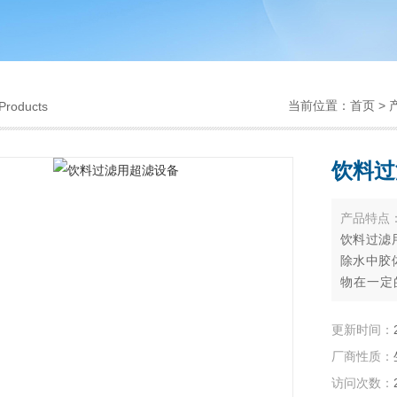
当前位置：
首页
>
Products
饮料过
产品特点
饮料过滤
除水中胶
物在一定
膜，而大
化目的。
更新时间：
厂商性质：
访问次数：