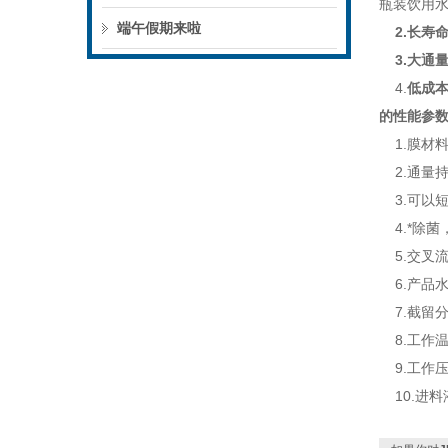
瓶装饮用
端午假期来啦
2.长寿
3.大通
4.
低成
的性能参
1.
膜材料
2.通量
3.可以短
4.*除菌
5.交叉
6.产品水的
7.截留分子
8.工作温
9.工作压力
10.进料