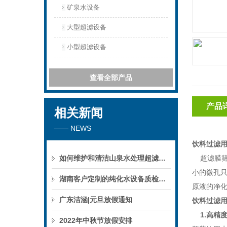
矿泉水设备
大型超滤设备
小型超滤设备
查看全部产品
产品
相关新闻
—— NEWS
饮料过滤
如何维护和清洁山泉水处理超滤系统
超滤膜
小的微孔
湖南客户定制的纯化水设备质检后准备发货！
原液
的
净
广东洁涵|元旦放假通知
饮料过滤
1.高精
2022年中秋节放假安排