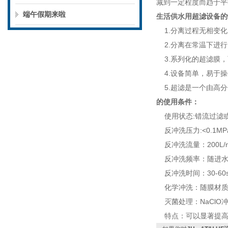
减到一定程度而趋于平
端午假期来啦
生活供水用超滤设备
的
1.分离过程无相变化
2.分离在常温下进行
3.系列化的超滤膜，
4.设备简单，易于操
5.超滤是一个由高分
的使用条件：
使用状态:错流过滤或
反冲洗压力:<0.1MP
反冲洗流量：200L/m2
反冲洗频率：随进水水质
反冲洗时间：30-60s
化学冲洗：随膜材质
灭菌处理：NaClO
特点：可以显著提高