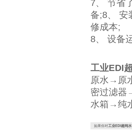
7、 节
备;8、
修成本;
8、 设
工业EDI
原水→原
密过滤器
水箱→纯
如果你对
工业EDI超纯