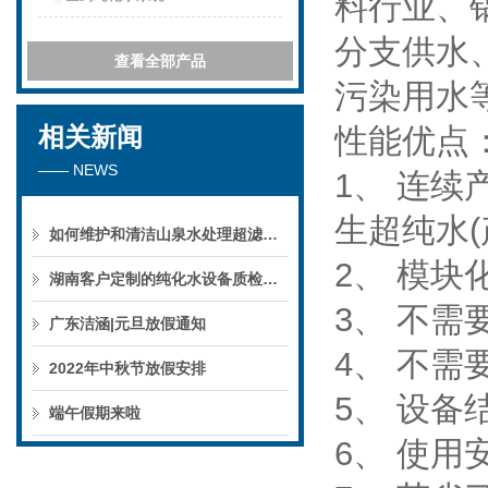
料行业、
分支供水
查看全部产品
污染用水
相关新闻
性能优点
—— NEWS
1、 连
生超纯水(
如何维护和清洁山泉水处理超滤系统
2、 模块
湖南客户定制的纯化水设备质检后准备发货！
3、 不
广东洁涵|元旦放假通知
4、 不需
2022年中秋节放假安排
5、 设备
端午假期来啦
6、 使用