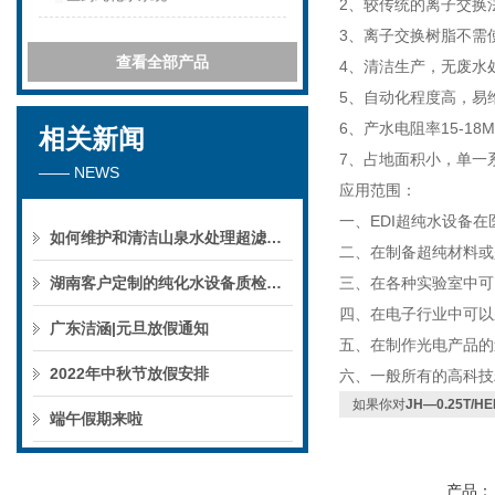
2、较传统的离子交换
3、离子交换树脂不需
查看全部产品
4、清洁生产，无废水
5、自动化程度高，易
6、产水电阻率15-18MΩ
相关新闻
7、占地面积小，单一
—— NEWS
应用范围：
一、EDI超纯水设备
如何维护和清洁山泉水处理超滤系统
二、在制备超纯材料或
湖南客户定制的纯化水设备质检后准备发货！
三、在各种实验室中可
四、在电子行业中可以
广东洁涵|元旦放假通知
五、在制作光电产品的
2022年中秋节放假安排
六、一般所有的高科技
如果你对
JH—0.25T/
端午假期来啦
产品：