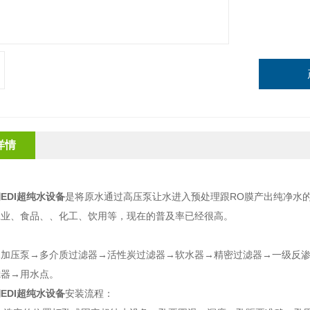
详情
EDI超纯水设备
是将原水通过高压泵让水进入预处理跟RO膜产出纯净水
工业、食品、、化工、饮用等，现在的普及率已经很高。
：
水加压泵→多介质过滤器→活性炭过滤器→软水器→精密过滤器→一级反渗
滤器→用水点。
EDI超纯水设备
安装流程：