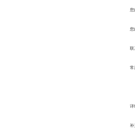
您
您
联
常
详
补