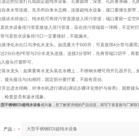
在选定的位置打孔或固定超纯水设备。孔要圆滑，深度、孔距要准确，孔
与自来水管连接。先关闭自来水总阀，连接超纯水设备，接口要缠生胶带
接浓水排放口。纯水机可将排污管直接放入排污管道，端口要留一定空间
将直饮水设备排污管直接放入排污管道，应在排污管端装一球阀，不定时
污管与直饮水设备排污口一定要接好，不能漏水。
接净化水出口与净化水龙头。如流量大于500升，可直接用4分管与通用龙
过2分白色PE管与2分水龙头连接。连接2分管时，先将管端口切平，再
插入接头拧紧即可。
安装水龙头：如果要将水龙头装在水槽上，不锈钢水槽可用开孔器开孔，
。接头接法与(4)相同，固定部分要拧紧，不能有晃动。
开总进水球阀，对净水机进行调试(调试步骤详见维护与保养)，观察接
巾，检查是否有渗水现象。
大型不锈钢EDI超纯水设备
感兴趣，想了解更详细的产品信息，填写下表直接与厂家联
产品：