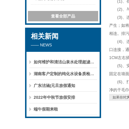
(1)、
(2)、
查看全部产品
(3)、连
产生；如
相连。排
相关新闻
(4)、连
—— NEWS
口连接，通
1CM左右
如何维护和清洁山泉水处理超滤系统
(5)、
湖南客户定制的纯化水设备质检后准备发货！
固定在墙面
(6)、打
广东洁涵|元旦放假通知
净的干毛
2022年中秋节放假安排
如果你对
端午假期来啦