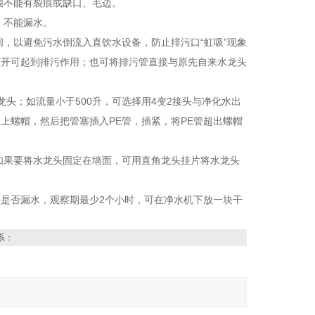
围不能有裂痕或缺口、毛边。
，不能漏水。
，以避免污水倒流入直饮水设备，防止排污口“虹吸”现象
打开可起到排污作用；也可将排污管直接与原先自来水龙头
头；如流量小于500升，可选择用4变2接头与净化水出
套上螺帽，然后把管塞插入PE管，插紧，将PE管超出螺帽
如果要将水龙头固定在墙面，可用直角龙头挂片将水龙头
头是否漏水，观察期最少2个小时，可在净水机下放一块干
系：